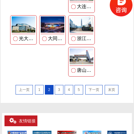
大连瑞柏广场
光大环保能源（苏州）有限公司
浙江新安化工
大同爱琴海购物公园
唐山三友化工股份有限公司
上一页
1
2
3
4
5
下一页
末页
友情链接