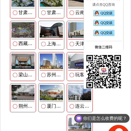
甘肃兰渝铁路陇南车站
甘肃兰州中广宜景湾•郡城
云南曲靖陆良和益厂房项目
西藏珠峰文化旅游演绎中心项目
上海世博会博物馆项目
天津一商友谊广场
梁山华锦国际大酒店
苏州世贸生活广场
玩客行体育中心
连云港业事板业
朔州火车站
厦门宝龙广场
你们是怎么收费的呢？