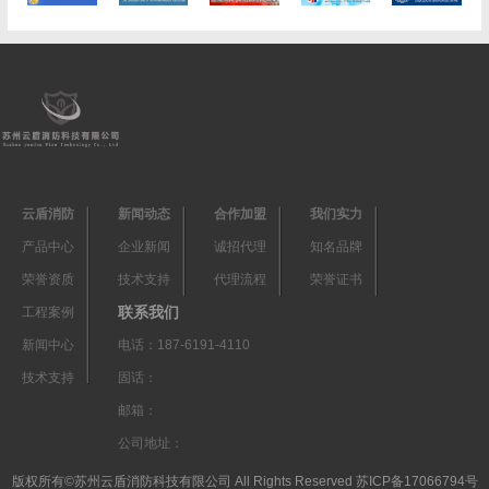
云盾消防
新闻动态
合作加盟
我们实力
产品中心
企业新闻
诚招代理
知名品牌
荣誉资质
技术支持
代理流程
荣誉证书
联系我们
工程案例
新闻中心
电话：187-6191-4110
技术支持
固话：
邮箱：
公司地址：
版权所有©苏州云盾消防科技有限公司 All Rights Reserved
苏ICP备17066794号