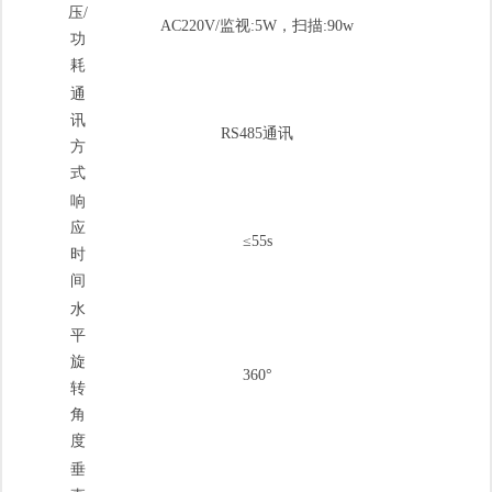
压/
AC220V/监视:5W，扫描:90w
功
耗
通
讯
RS485通讯
方
式
响
应
≤55s
时
间
水
平
旋
360°
转
角
度
垂