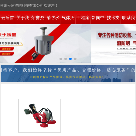
苏州云盾消防科技有限公司欢迎您！
网站地图
|
RSS
|
XML
|
新盘讯息
云盾首
关于我
荣誉资
消防水
气体灭
工程案
新闻中
技术支
联系我
页
们
质
炮系统
火系统
例
心
持
们