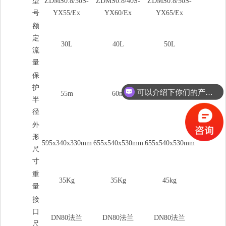
型
ZDMS0.8/30S-
ZDMS0.8/40S-
ZDMS0.8/50S-
号
YX55/Ex
YX60/Ex
YX65/Ex
额
定
30L
40L
50L
流
量
保
护
可以介绍下你们的产品么？
55m
60m
65m
半
径
外
形
595x340x330mm
655x540x530mm
655x540x530mm
尺
寸
重
35Kg
35Kg
45kg
量
接
口
DN80法兰
DN80法兰
DN80法兰
尺