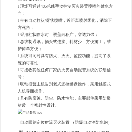
l
现场可通过485总线手动控制灭火装置喷嘴的射水方
向；
l
带有自动柱状/雾状喷嘴，近距离喷射雾化，消除下
方死角；
l
采用柱状喷水时，覆盖面积广，穿透力强；
l
总线制通讯，插头式连接、耗材少，方便施工，维
护简单方便；
l
系统可同时具有防火、灭火、监控功能，提高了系
统的可靠性
l
可接收其他任何厂家的火灾自动报警系统的联动信
号；
l
联动报警主机告别老式远控键盘操作，采用触摸式
人机界面操作。
l
具有防腐蚀、防尘、防水性能，主要部件采用防爆
材质，全密封性设计。
自动跟踪定位射流灭火装置 （防爆自动消防水炮）