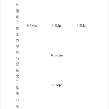
寸
额
定
工
0.8Mpa
0.8Mpa
0.8Mpa
作
压
力
安
装
6m-22m
高
度
最
大
工
1.0Mpa
作
压
力
电