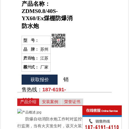
产品名称：
ZDMS0.8/40S-
YX60/Ex煤棚防爆消
防水炮
型 号：
品 牌：
苏州
云盾
产 地：
江苏
苏州
模 式：
厂家
直销
销
获取报价
售热线：
187-6191-
4110
产品介绍
安装案例
荣誉证书
防爆自动消防水炮工作时对监控范围内的火灾进
行监测，当有火灾发生时，该灭火装置自动启动寻