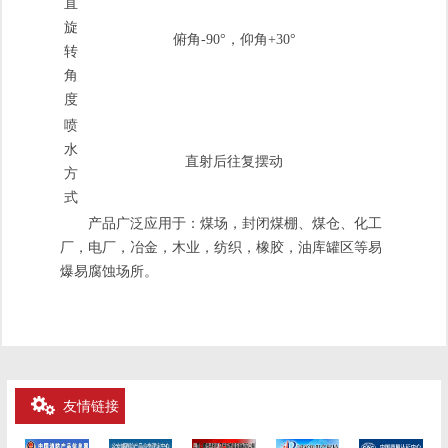
直
旋
俯角-90°，仰角+30°
转
角
度
喷
水
直射后往复摆动
方
式
产品广泛应用于：
煤场，封闭煤棚、煤仓、化工
厂，电厂，冶金，木业，纺织，橡胶，油库罐区等易
爆易腐蚀场所。
友情链接