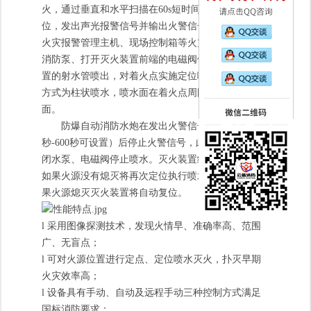
火，通过垂直和水平扫描在60s短时间内完成扫描定
位，发出声光报警信号并输出火警信号，通过配接的
火灾报警管理主机、现场控制箱等火灾报警装置启动
消防泵、打开灭火装置前端的电磁阀使水通过灭火装
置的射水管喷出，对着火点实施定位喷水灭火，喷水
方式为柱状喷水，喷水面在着火点周围形成矩形洒水
面。
防爆自动消防水炮在发出火警信号100秒（1
秒-600秒可设置）后停止火警信号，此时控制系统关
闭水泵、电磁阀停止喷水。灭火装置继续检测火源，
如果火源没有熄灭将再次定位执行喷水灭火操作，如
果火源熄灭灭火装置将自动复位。
l
采用图像探测技术，发现火情早、准确率高、范围
广、无盲点；
l
可对火源位置进行定点、定位喷水灭火，扑灭早期
火灾效率高；
l
设备具有手动、自动及远程手动三种控制方式满足
国标消防要求；