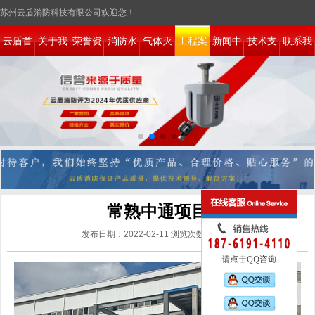
苏州云盾消防科技有限公司欢迎您！
网站地图
|
RSS
|
XML
|
新盘讯息
云盾首
关于我
荣誉资
消防水
气体灭
工程案
新闻中
技术支
联系我
页
们
质
炮系统
火系统
例
心
持
们
常熟中通项目
发布日期：2022-02-11 浏览次数：15 次