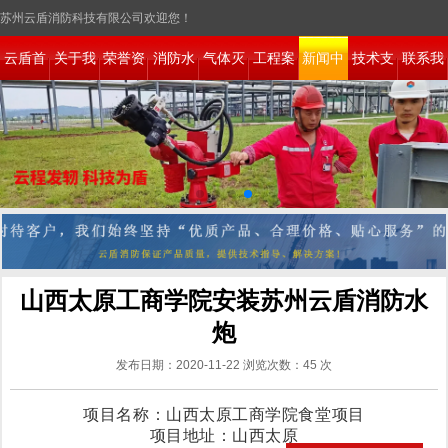
苏州云盾消防科技有限公司欢迎您！
网站地图
|
RSS
|
XML
|
新盘讯息
云盾首
关于我
荣誉资
消防水
气体灭
工程案
新闻中
技术支
联系我
页
们
质
炮系统
火系统
例
心
持
们
山西太原工商学院安装苏州云盾消防水
炮
发布日期：2020-11-22 浏览次数：45 次
项目名称：山西太原工商学院食堂项目
项目地址：山西太原