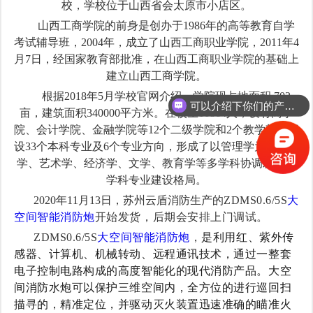
校，学校位于山西省会太原市小店区。
山西工商学院的前身是创办于1986年的高等教育自学
考试辅导班，2004年，成立了山西工商职业学院，2011年4
月7日，经国家教育部批准，在山西工商职业学院的基础上
建立山西工商学院。
根据2018年5月学校官网介绍，学院现占地面积 702
可以介绍下你们的产品么？
亩，建筑面积340000平方米。在校生16864人，设有商学
你们是怎么收费的呢？
院、会计学院、金融学院等12个二级学院和2个教学部，开
设33个本科专业及6个专业方向，形成了以管理学为主，工
学、艺术学、经济学、文学、教育学等多学科协调发展的
学科专业建设格局。
2020年11月13日，苏州云盾消防生产的
ZDMS0.6/5S
大
空间智能消防炮
开始发货，后期会安排上门调试。
ZDMS0.6/5S
大空间智能消防炮
，
是利用红、紫外传
感器、计算机、机械转动、远程通讯技术，通过一整套
电子控制电路构成的高度智能化的现代消防产品。大空
间消防水炮可以保护三维空间内，全方位的进行巡回扫
描寻的，精准定位，并驱动灭火装置迅速准确的瞄准火